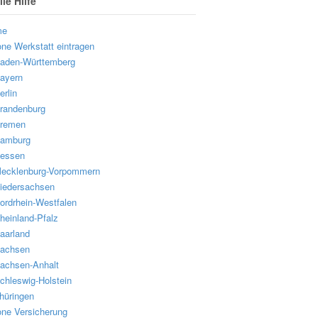
le Hilfe
me
one Werkstatt eintragen
aden-Württemberg
ayern
erlin
randenburg
remen
amburg
essen
ecklenburg-Vorpommern
iedersachsen
ordrhein-Westfalen
heinland-Pfalz
aarland
achsen
achsen-Anhalt
chleswig-Holstein
hüringen
one Versicherung