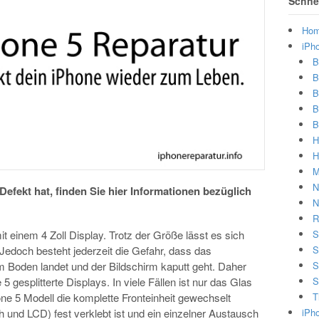
Schnel
Ho
iPh
B
B
B
B
B
H
H
M
N
efekt hat, finden Sie hier Informationen bezüglich
N
R
t einem 4 Zoll Display. Trotz der Größe lässt es sich
S
Jedoch besteht jederzeit die Gefahr, dass das
S
m Boden landet und der Bildschirm kaputt geht. Daher
S
gesplitterte Displays. In viele Fällen ist nur das Glas
S
 5 Modell die komplette Fronteinheit gewechselt
T
 und LCD) fest verklebt ist und ein einzelner Austausch
iPh