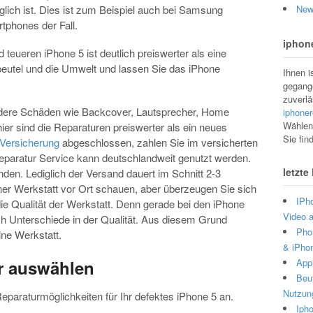
ich ist. Dies ist zum Beispiel auch bei Samsung
New
phones der Fall.
iphone
teueren iPhone 5 ist deutlich preiswerter als eine
eutel und die Umwelt und lassen Sie das iPhone
Ihnen i
gegange
zuverlä
dere Schäden wie Backcover, Lautsprecher, Home
iphoner
Wählen 
ier sind die Reparaturen preiswerter als ein neues
Sie fin
Versicherung
abgeschlossen, zahlen Sie im versicherten
eparatur Service kann deutschlandweit genutzt werden.
letzte
nden. Lediglich der Versand dauert im Schnitt 2-3
ner Werkstatt vor Ort schauen, aber überzeugen Sie sich
IPh
ie Qualität der Werkstatt. Denn gerade bei den iPhone
Video 
ich Unterschiede in der Qualität. Aus diesem Grund
Phor
ine Werkstatt.
& iPhon
Appl
ur auswählen
Beut
Nutzun
eparaturmöglichkeiten für Ihr defektes iPhone 5 an.
Ipho