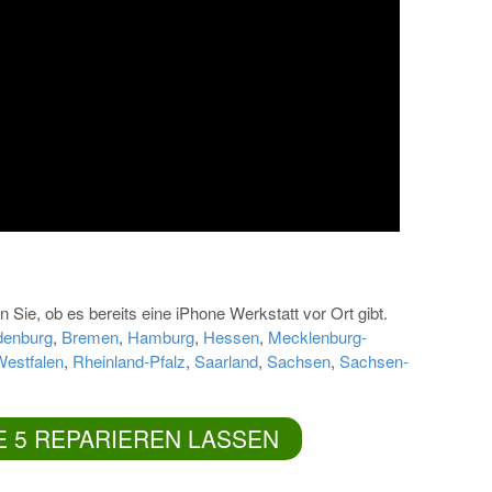
 Sie, ob es bereits eine iPhone Werkstatt vor Ort gibt.
denburg
,
Bremen
,
Hamburg
,
Hessen
,
Mecklenburg-
Westfalen
,
Rheinland-Pfalz
,
Saarland
,
Sachsen
,
Sachsen-
E 5 REPARIEREN LASSEN