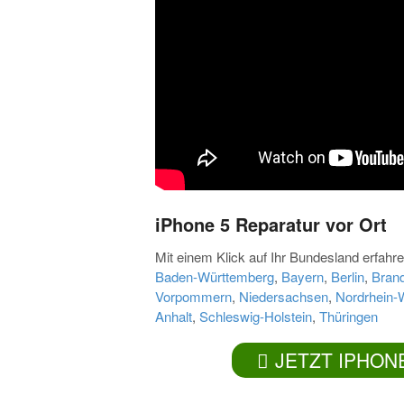
iPhone 5 Reparatur vor Ort
Mit einem Klick auf Ihr Bundesland erfahren
Baden-Württemberg
,
Bayern
,
Berlin
,
Bran
Vorpommern
,
Niedersachsen
,
Nordrhein-
Anhalt
,
Schleswig-Holstein
,
Thüringen
JETZT IPHON