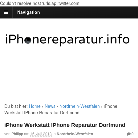
Couldn't resolve host 'urls.api.twitter.com'
Navigation
Du bist hier:
Home
›
News
›
Nordrhein-Westfalen
›
iPhone
Werkstatt IPhone Reparatur Dortmund
iPhone Werkstatt IPhone Reparatur Dortmund
von
Philipp
am
16. Juli 2013
in
Nordrhein-Westfalen
0