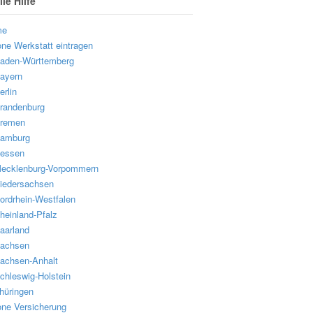
le Hilfe
me
one Werkstatt eintragen
aden-Württemberg
ayern
erlin
randenburg
remen
amburg
essen
ecklenburg-Vorpommern
iedersachsen
ordrhein-Westfalen
heinland-Pfalz
aarland
achsen
achsen-Anhalt
chleswig-Holstein
hüringen
one Versicherung