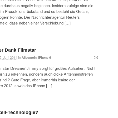
nte durchaus negativ beginnen. Insidern zufolge sind die
im Produktionsrückstand und es besteht die Gefahr,
rzögern könnte. Der Nachrichtenagentur Reuters
feld, dass neben einer Verschiebung […]
er Dank Filmstar
2. Juni 2014
in
Allgemein
,
iPhone 6
0
mstar Dreamer Jimmy sorgt für großes Aufsehen: Nicht
dern zu erkennen, sondern auch dicke Antennenstreifen
 sind ? Gute Frage, aber immerhin leakte der
hre 2012, sowie das IPhone […]
Cell-Technologie?