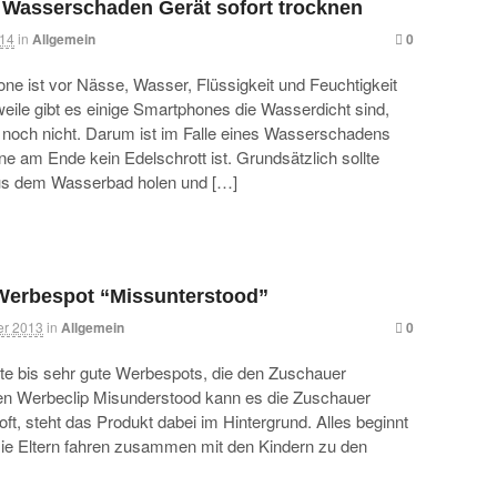
 Wasserschaden Gerät sofort trocknen
014
in
Allgemein
0
e ist vor Nässe, Wasser, Flüssigkeit und Feuchtigkeit
rweile gibt es einige Smartphones die Wasserdicht sind,
 noch nicht. Darum ist im Falle eines Wasserschadens
ne am Ende kein Edelschrott ist. Grundsätzlich sollte
us dem Wasserbad holen und […]
Werbespot “Missunterstood”
er 2013
in
Allgemein
0
ute bis sehr gute Werbespots, die den Zuschauer
en Werbeclip Misunderstood kann es die Zuschauer
ft, steht das Produkt dabei im Hintergrund. Alles beginnt
 Die Eltern fahren zusammen mit den Kindern zu den