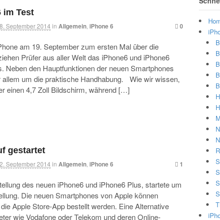
Schnel
 im Test
Ho
8. September 2014
in
Allgemein
,
iPhone 6
0
iPh
B
Phone am 19. September zum ersten Mal über die
B
ziehen Prüfer aus aller Welt das iPhone6 und iPhone6
B
ts. Neben den Hauptfunktionen der neuen Smartphones
B
r allem um die praktische Handhabung. Wie wir wissen,
B
r einen 4,7 Zoll Bildschirm, während […]
H
H
M
N
N
uf gestartet
R
S
2. September 2014
in
Allgemein
,
iPhone 6
1
S
S
tellung des neuen iPhone6 und iPhone6 Plus, startete um
S
tellung. Die neuen Smartphones von Apple können
T
die Apple Store-App bestellt werden. Eine Alternative
iPh
ieter wie Vodafone oder Telekom und deren Online-