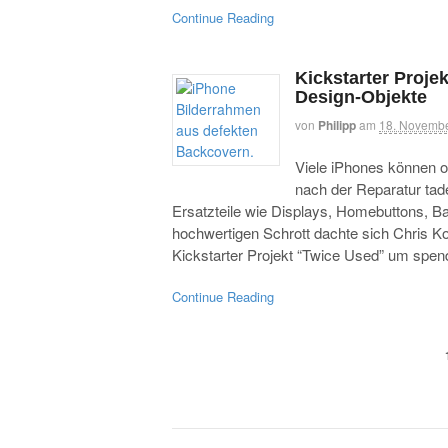
Continue Reading
Kickstarter Proje
Design-Objekte
von
Philipp
am
18. Novemb
Viele iPhones können o
nach der Reparatur tade
Ersatzteile wie Displays, Homebuttons, 
hochwertigen Schrott dachte sich Chris Koe
Kickstarter Projekt “Twice Used” um spe
Continue Reading