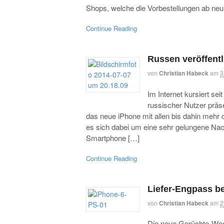
Shops, welche die Vorbestellungen ab neu
Continue Reading
Russen veröffent
von
Christian Habeck
am
3
Im Internet kursiert se
russischer Nutzer präse
das neue iPhone mit allen bis dahin mehr
es sich dabei um eine sehr gelungene Nach
Smartphone […]
Continue Reading
Liefer-Engpass b
von
Christian Habeck
am
2
Die neue Gerüchte-Woc