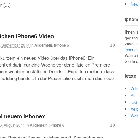
New
n […]
iphone
Ihnen i
lichen iPhone6 Video
gegange
zuverlä
. September 2014
in
Allgemein
,
iPhone 6
0
iphoner
Wählen 
it kurzem ein neues Video über das iPhone6. Ein
Sie fin
ntiert darin nur eine Woche vor der offiziellen Premiere
 oder weniger bestätigten Details. Experten meinen, dass
letzte
bildung handelt. In der Präsentation sieht man das neue
Zub
Vint
iOS 
Ver
Wel
ei neuem iPhone?
5. August 2014
in
Allgemein
,
iPhone 6
0
he über das iPhone, welches am 9. September der