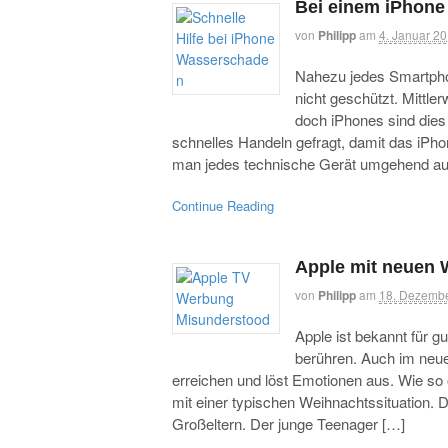
Bei einem iPhone
von
Philipp
am
4. Januar 2
Nahezu jedes Smartphon
nicht geschützt. Mittle
doch iPhones sind dies
schnelles Handeln gefragt, damit das iPho
man jedes technische Gerät umgehend a
Continue Reading
Apple mit neuen 
von
Philipp
am
18. Dezemb
Apple ist bekannt für g
berühren. Auch im neu
erreichen und löst Emotionen aus. Wie so o
mit einer typischen Weihnachtssituation.
Großeltern. Der junge Teenager […]