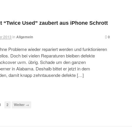
kt “Twice Used” zaubert aus iPhone Schrott
er 2013
in
Allgemein
0
hne Probleme wieder repariert werden und funktionieren
llos. Doch bei vielen Reparaturen bleiben defekte
Backcover uvm. übrig. Schade um den ganzen
rner in Alabama. Deshalb bittet er jetzt in dem
nden, damit knapp zehntausende defekte […]
1
2
Weiter →