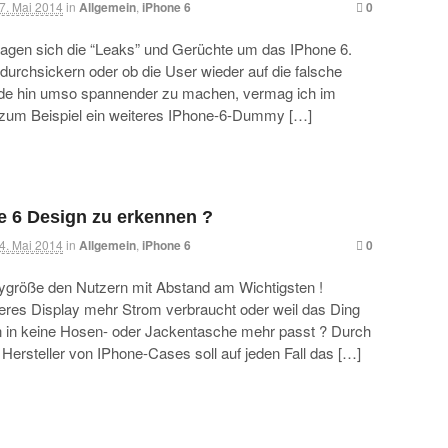
7. Mai 2014
in
Allgemein
,
iPhone 6
0
agen sich die “Leaks” und Gerüchte um das IPhone 6.
 durchsickern oder ob die User wieder auf die falsche
nde hin umso spannender zu machen, vermag ich im
t zum Beispiel ein weiteres IPhone-6-Dummy […]
ne 6 Design zu erkennen ?
4. Mai 2014
in
Allgemein
,
iPhone 6
0
laygröße den Nutzern mit Abstand am Wichtigsten !
eres Display mehr Strom verbraucht oder weil das Ding
n in keine Hosen- oder Jackentasche mehr passt ? Durch
 Hersteller von IPhone-Cases soll auf jeden Fall das […]