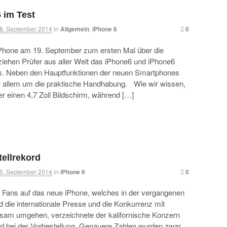
 im Test
8. September 2014
in
Allgemein
,
iPhone 6
0
Phone am 19. September zum ersten Mal über die
ziehen Prüfer aus aller Welt das iPhone6 und iPhone6
ts. Neben den Hauptfunktionen der neuen Smartphones
r allem um die praktische Handhabung. Wie wir wissen,
r einen 4,7 Zoll Bildschirm, während […]
ellrekord
5. September 2014
in
iPhone 6
0
 Fans auf das neue iPhone, welches in der vergangenen
 die internationale Presse und die Konkurrenz mit
sam umgehen, verzeichnete der kalifornische Konzern
 bei der Vorbestellung. Genauere Zahlen wurden zwar