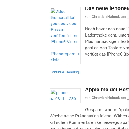
Das neue iPhone6
von
Christian Habeck
am
1
Noch bevor das neue i
Ladentheke geht, unter
Plus hartnäckigen Tes
geht es den Testern vo
verfügt das iPhone6 übe
Continue Reading
Apple meldet Best
von
Christian Habeck
am
1
Gespannt warten Apple
Woche seine Präsentation feierte. Während
kritischen Kommentaren keineswegs spar
nach eigenen Angaben einen neuen Rekord