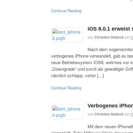
Continue Reading
iOS 8.0.1 erweist s
von
Christian Habeck
am
2
Nach dem sogenannten 
verbogenes iPhone verwandelt, gab es ber
neue Betriebssystem iOS8, welches vor ei
„Downgrade“ und somit als gewaltiger Gri
nämlich schlapp, verlor […]
Continue Reading
Verbogenes iPho
von
Christian Habeck
am
2
Mit dem neuen iPhone6 
eingestellt. Zehn Millionen Stück der neu