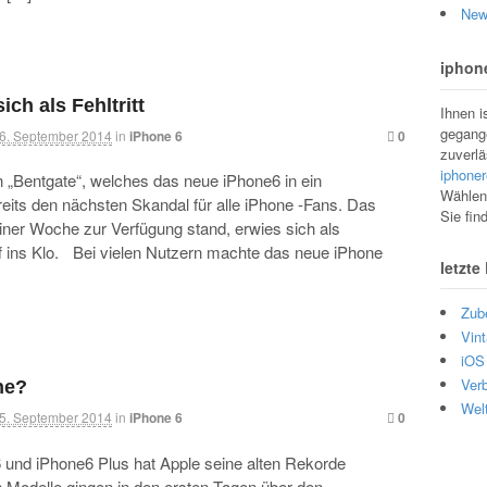
New
iphone
ich als Fehltritt
Ihnen i
gegange
6. September 2014
in
iPhone 6
0
zuverlä
iphoner
„Bentgate“, welches das neue iPhone6 in ein
Wählen 
eits den nächsten Skandal für alle iPhone -Fans. Das
Sie fin
ner Woche zur Verfügung stand, erwies sich als
ff ins Klo. Bei vielen Nutzern machte das neue iPhone
letzte
Zub
Vint
iOS 
Ver
ne?
Wel
5. September 2014
in
iPhone 6
0
und iPhone6 Plus hat Apple seine alten Rekorde
en Modelle gingen in den ersten Tagen über den