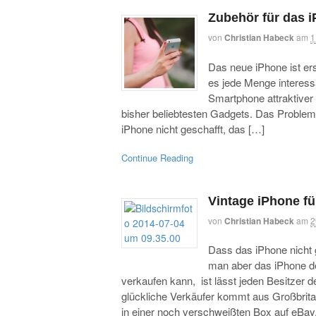
Zubehör für das 
von
Christian Habeck
am
1
Das neue iPhone ist er
es jede Menge interes
Smartphone attraktiver 
bisher beliebtesten Gadgets. Das Proble
iPhone nicht geschafft, das […]
Continue Reading
Vintage iPhone fü
von
Christian Habeck
am
2
Dass das iPhone nicht g
man aber das iPhone de
verkaufen kann, ist lässt jeden Besitzer
glückliche Verkäufer kommt aus Großbritan
in einer noch verschweißten Box auf eBay