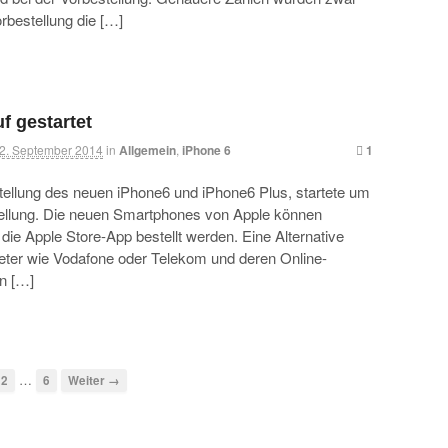
orbestellung die […]
uf gestartet
2. September 2014
in
Allgemein
,
iPhone 6
1
tellung des neuen iPhone6 und iPhone6 Plus, startete um
tellung. Die neuen Smartphones von Apple können
die Apple Store-App bestellt werden. Eine Alternative
ieter wie Vodafone oder Telekom und deren Online-
n […]
…
2
6
Weiter →