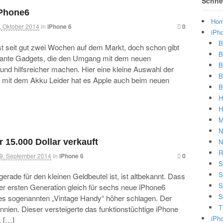
Schnel
iPhone6
Ho
. Oktober 2014
in
iPhone 6
0
iPh
B
st seit gut zwei Wochen auf dem Markt, doch schon gibt
B
sante Gadgets, die den Umgang mit dem neuen
B
und hilfsreicher machen. Hier eine kleine Auswahl der
B
m mit dem Akku Leider hat es Apple auch beim neuen
B
H
H
M
N
r 15.000 Dollar verkauft
N
R
9. September 2014
in
iPhone 6
0
S
S
erade für den kleinen Geldbeutel ist, ist altbekannt. Dass
S
r ersten Generation gleich für sechs neue iPhone6
S
 des sogenannten „Vintage Handy“ höher schlagen. Der
T
nien. Dieser versteigerte das funktionstüchtige iPhone
iPh
. […]