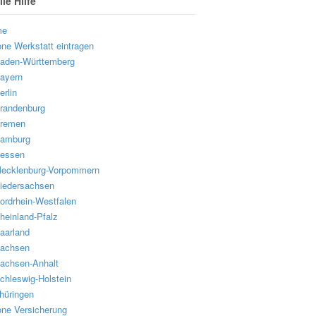
le Hilfe
me
one Werkstatt eintragen
aden-Württemberg
ayern
erlin
randenburg
remen
amburg
essen
ecklenburg-Vorpommern
iedersachsen
ordrhein-Westfalen
heinland-Pfalz
aarland
achsen
achsen-Anhalt
chleswig-Holstein
hüringen
one Versicherung