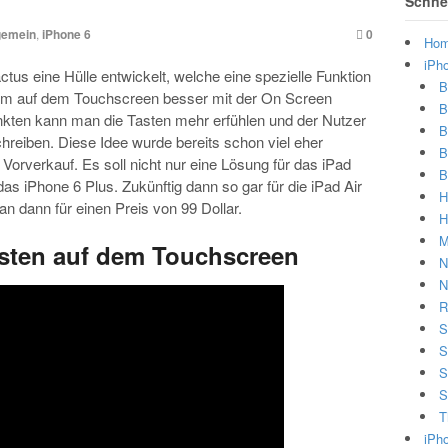
Schnel
gemein
,
iPhone 6
0
Ho
iPh
s eine Hülle entwickelt, welche eine spezielle Funktion
B
, um auf dem Touchscreen besser mit der On Screen
B
nkten kann man die Tasten mehr erfühlen und der Nutzer
B
reiben. Diese Idee wurde bereits schon viel eher
B
r Vorverkauf. Es soll nicht nur eine Lösung für das iPad
B
as iPhone 6 Plus. Zukünftig dann so gar für die iPad Air
H
 dann für einen Preis von 99 Dollar.
H
M
sten auf dem Touchscreen
N
N
R
S
S
S
S
T
iPh