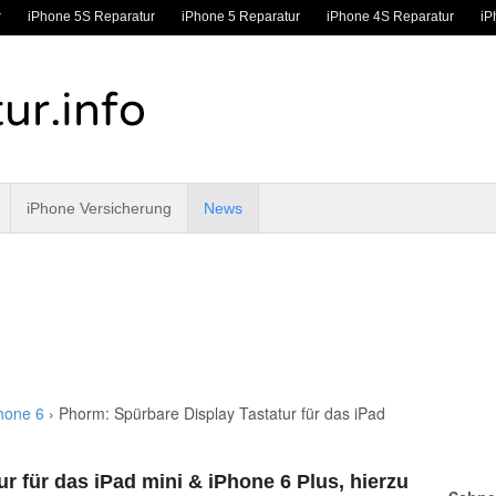
r
iPhone 5S Reparatur
iPhone 5 Reparatur
iPhone 4S Reparatur
iP
iPhone Versicherung
News
hone 6
›
Phorm: Spürbare Display Tastatur für das iPad
r für das iPad mini & iPhone 6 Plus, hierzu