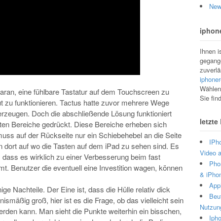
New
iphone
Ihnen i
gegange
zuverlä
iphoner
Wählen 
aran, eine fühlbare Tastatur auf dem Touchscreen zu
Sie fin
gut zu funktionieren. Tactus hatte zuvor mehrere Wege
erzeugen. Doch die abschließende Lösung funktioniert
letzte
teten Bereiche gedrückt. Diese Bereiche erheben sich
muss auf der Rückseite nur ein Schiebehebel an die Seite
IPh
dort auf wo die Tasten auf dem iPad zu sehen sind. Es
Video 
n, dass es wirklich zu einer Verbesserung beim fast
Phor
. Benutzer die eventuell eine Investition wagen, können
& iPhon
Appl
ge Nachteile. Der Eine ist, dass die Hülle relativ dick
Beut
nismäßig groß, hier ist es die Frage, ob das vielleicht sein
Nutzun
rden kann. Man sieht die Punkte weiterhin ein bisschen,
Ipho