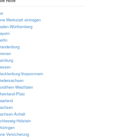
le Hilfe
me
one Werkstatt eintragen
aden-Württemberg
ayern
erlin
randenburg
remen
amburg
essen
ecklenburg-Vorpommern
iedersachsen
ordrhein-Westfalen
heinland-Pfalz
aarland
achsen
achsen-Anhalt
chleswig-Holstein
hüringen
one Versicherung